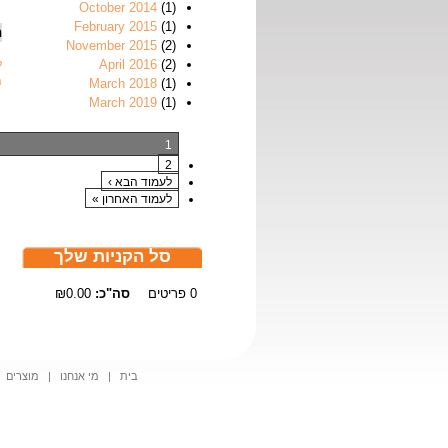
October 2014
(1)
February 2015
(1)
ה
November 2015
(2)
April 2016
(2)
ל
ה
March 2018
(1)
March 2019
(1)
1
2
לעמוד הבא ›
לעמוד האחרון »
סל הקניות שלך
0
פריטים
סה"כ:
₪0.00
בית
|
מי אנחנו
|
מוצרים
|